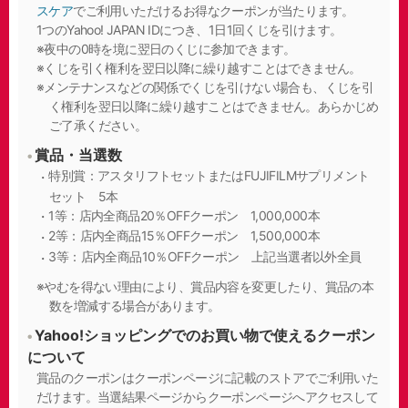
スケア
でご利用いただけるお得なクーポンが当たります。
1つのYahoo! JAPAN IDにつき、1日1回くじを引けます。
夜中の0時を境に翌日のくじに参加できます。
くじを引く権利を翌日以降に繰り越すことはできません。
メンテナンスなどの関係でくじを引けない場合も、くじを引
く権利を翌日以降に繰り越すことはできません。あらかじめ
ご了承ください。
賞品・当選数
特別賞：アスタリフトセットまたはFUJIFILMサプリメント
セット 5本
1等：店内全商品20％OFFクーポン 1,000,000本
2等：店内全商品15％OFFクーポン 1,500,000本
3等：店内全商品10％OFFクーポン 上記当選者以外全員
やむを得ない理由により、賞品内容を変更したり、賞品の本
数を増減する場合があります。
Yahoo!ショッピングでのお買い物で使えるクーポン
について
賞品のクーポンはクーポンページに記載のストアでご利用いた
だけます。当選結果ページからクーポンページへアクセスして