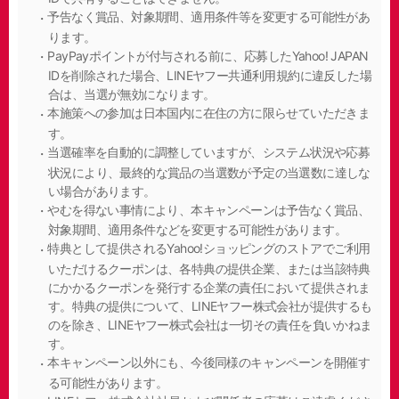
予告なく賞品、対象期間、適用条件等を変更する可能性があ
ります。
PayPayポイントが付与される前に、応募したYahoo! JAPAN
IDを削除された場合、LINEヤフー共通利用規約に違反した場
合は、当選が無効になります。
本施策への参加は日本国内に在住の方に限らせていただきま
す。
当選確率を自動的に調整していますが、システム状況や応募
状況により、最終的な賞品の当選数が予定の当選数に達しな
い場合があります。
やむを得ない事情により、本キャンペーンは予告なく賞品、
対象期間、適用条件などを変更する可能性があります。
特典として提供されるYahoo!ショッピングのストアでご利用
いただけるクーポンは、各特典の提供企業、または当該特典
にかかるクーポンを発行する企業の責任において提供されま
す。特典の提供について、LINEヤフー株式会社が提供するも
のを除き、LINEヤフー株式会社は一切その責任を負いかねま
す。
本キャンペーン以外にも、今後同様のキャンペーンを開催す
る可能性があります。